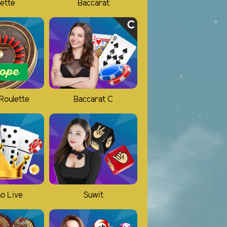
lette
Baccarat
Roulette
Baccarat C
o Live
Suwit