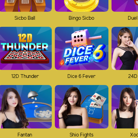
Sicbo Ball
Bingo Sicbo
Duel
12D Thunder
Dice 6 Fever
24D
Fantan
Shio Fights
Xoc