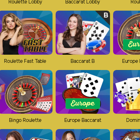
Roulette Lobby
Baccarat Lobby
Rou
Roulette Fast Table
Baccarat B
Europe 
Bingo Roulette
Europe Baccarat
Domin