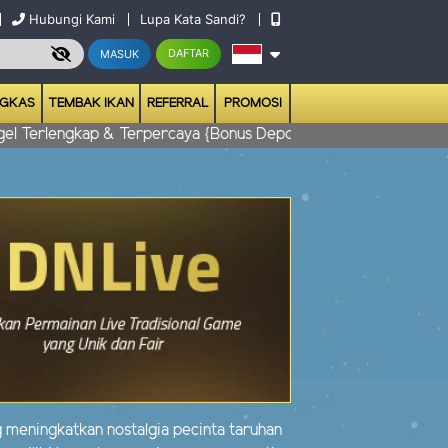
Hubungi Kami
Lupa Kata Sandi?
DAFTAR
NGKAS
TEMBAK IKAN
REFERRAL
PROMOSI
erpercaya {Bonus Deposit 100% + 25rb (Max 1JT)}{Bonus Depo H
eningkatkan nostalgia pecinta taruhan