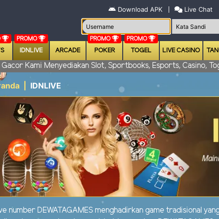
Download APK
Live Chat
O
PROMO
PROMO
PROMO
TS
IDNLIVE
ARCADE
POKER
TOGEL
LIVE CASINO
TA
iakan Slot, Sportbooks, Esports, Casino, Togel Terlengkap & T
randa
IDNLIVE
ve number DEWATAGAMES menghadirkan game tradisional yang m