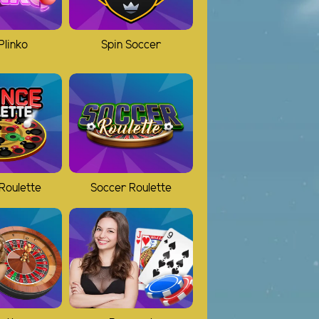
Plinko
Spin Soccer
Roulette
Soccer Roulette